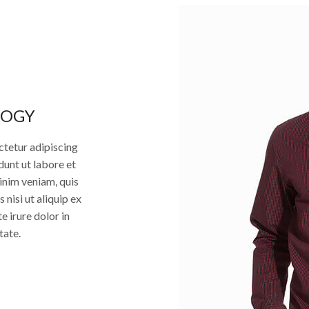
LOGY
ctetur adipiscing
dunt ut labore et
inim veniam, quis
 nisi ut aliquip ex
 irure dolor in
tate.