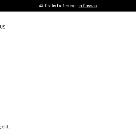
Gratis Lieferung
in Passau
SIG
 US
UP
elit,