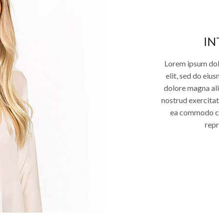
IN
Lorem ipsum dolo
elit, sed do eiu
dolore magna ali
nostrud exercitati
ea commodo con
repr