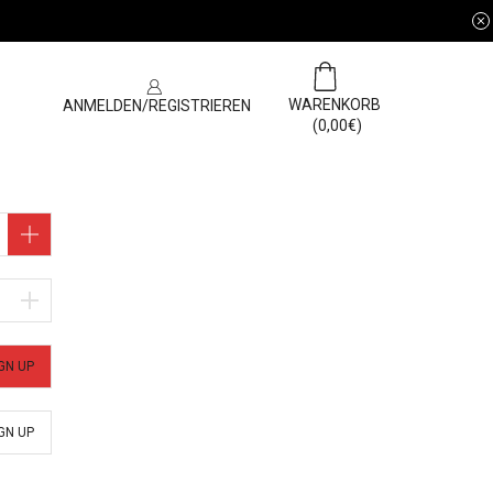
0
N
WARENKORB
ANMELDEN/REGISTRIEREN
(
0,00
€
)