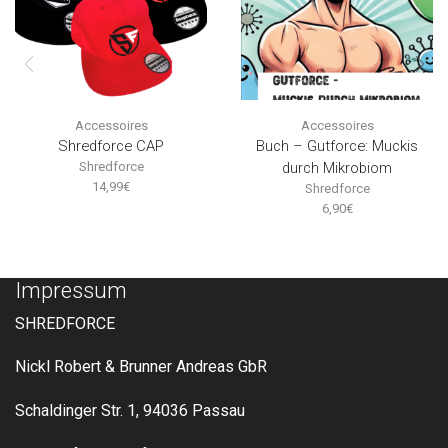
Accessoires
Accessoires
Shredforce CAP
Buch – Gutforce: Muckis
Shredforce
durch Mikrobiom
14,99
€
Shredforce
6,90
€
Impressum
SHREDFORCE
Nickl Robert & Brunner Andreas GbR
Schaldinger Str. 1, 94036 Passau